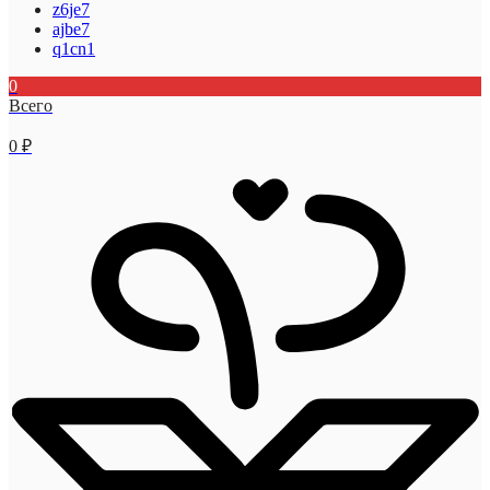
z6je7
ajbe7
q1cn1
0
Всего
0
₽