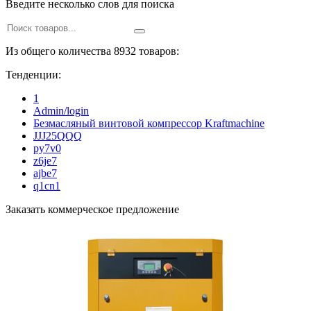
Введите несколько слов для поиска
Из общего количества 8932 товаров:
Тенденции:
1
Admin/login
Безмасляный винтовой компрессор Kraftmaсhine
JJJ25QQQ
py7v0
z6je7
ajbe7
q1cn1
Заказать коммерческое предложение