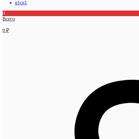
q1cn1
0
Всего
0
₽