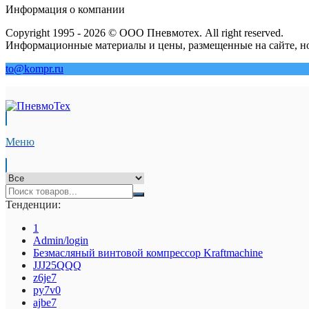
Информация о компании
Copyright 1995 - 2026 © ООО Пневмотех. All right reserved.
Информационные материалы и цены, размещенные на сайте, но
to@kompr.ru
Меню
Тенденции:
1
Admin/login
Безмасляный винтовой компрессор Kraftmaсhine
JJJ25QQQ
z6je7
py7v0
ajbe7