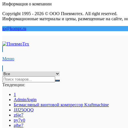
Информация о компании
Copyright 1995 - 2026 © ООО Пневмотех. All right reserved.
Информационные материалы и цены, размещенные на сайте, но
to@kompr.ru
Меню
Тенденции:
1
Admin/login
Безмасляный винтовой компрессор Kraftmaсhine
JJJ25QQQ
z6je7
py7v0
ajbe7