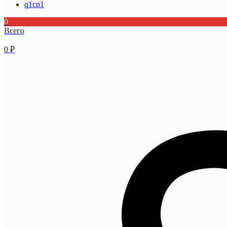
q1cn1
0
Всего
0
₽