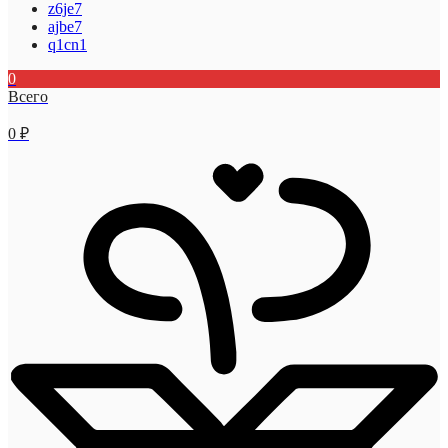
z6je7
ajbe7
q1cn1
0
Всего
0
₽