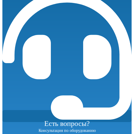
302-
13
Vario
с
частотным
преобразователем
количество
Есть вопросы?
Консультация по оборудованию