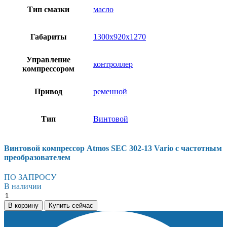
Тип смазки
масло
Габариты
1300х920х1270
Управление
контроллер
компрессором
Привод
ременной
Тип
Винтовой
Винтовой компрессор Atmos SEC 302-13 Vario с частотным
преобразователем
ПО ЗАПРОСУ
В наличии
Винтовой
компрессор
В корзину
Купить сейчас
Atmos
SEC