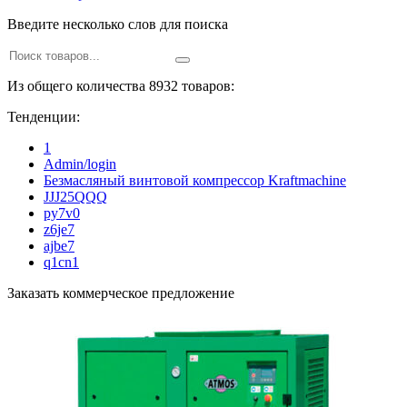
Введите несколько слов для поиска
Из общего количества 8932 товаров:
Тенденции:
1
Admin/login
Безмасляный винтовой компрессор Kraftmaсhine
JJJ25QQQ
py7v0
z6je7
ajbe7
q1cn1
Заказать коммерческое предложение