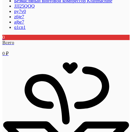
Безмасляный винтовой компрессор Kraftmaсhine
JJJ25QQQ
py7v0
z6je7
ajbe7
q1cn1
0
Всего
0
₽