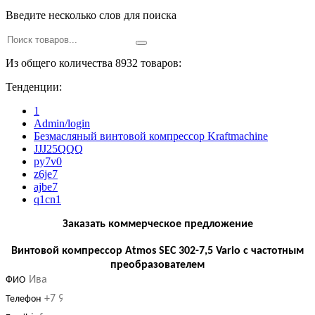
Введите несколько слов для поиска
Из общего количества 8932 товаров:
Тенденции:
1
Admin/login
Безмасляный винтовой компрессор Kraftmaсhine
JJJ25QQQ
py7v0
z6je7
ajbe7
q1cn1
Заказать коммерческое предложение
Винтовой компрессор Atmos SEC 302-7,5 Vario с частотным
преобразователем
ФИО
Телефон