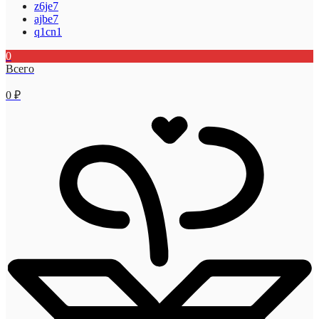
z6je7
ajbe7
q1cn1
0
Всего
0
₽