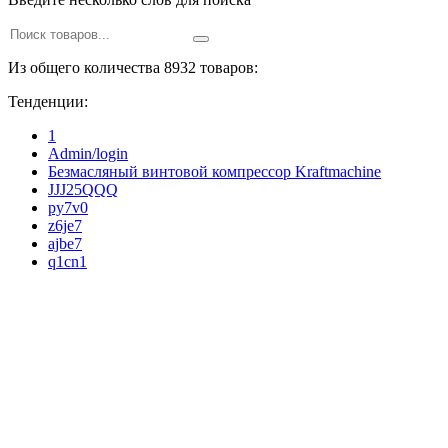
Из общего количества 8932 товаров:
Тенденции:
1
Admin/login
Безмасляный винтовой компрессор Kraftmaсhine
JJJ25QQQ
py7v0
z6je7
ajbe7
q1cn1