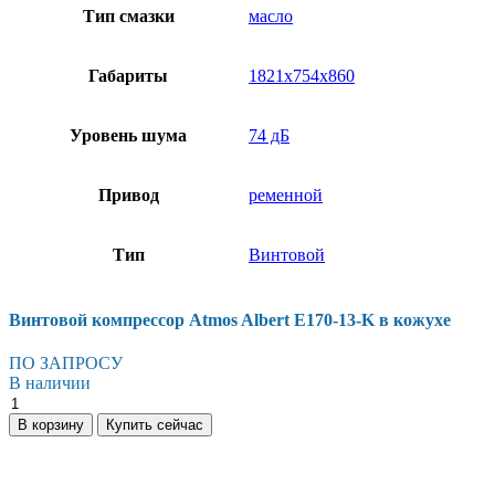
Тип смазки
масло
Габариты
1821x754x860
Уровень шума
74 дБ
Привод
ременной
Тип
Винтовой
Винтовой компрессор Atmos Albert E170-13-K в кожухе
ПО ЗАПРОСУ
В наличии
Винтовой
компрессор
В корзину
Купить сейчас
Atmos
Albert
E170-