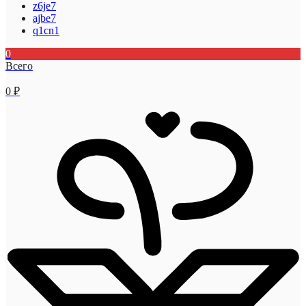
z6je7
ajbe7
q1cn1
0
Всего
0
₽