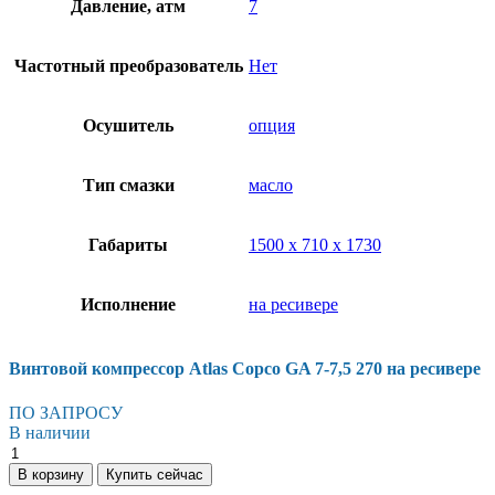
Давление, атм
7
Частотный преобразователь
Нет
Осушитель
опция
Тип смазки
масло
Габариты
1500 х 710 х 1730
Исполнение
на ресивере
Винтовой компрессор Atlas Copco GA 7-7,5 270 на ресивере
ПО ЗАПРОСУ
В наличии
Винтовой
компрессор
В корзину
Купить сейчас
Atlas