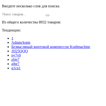
Введите несколько слов для поиска
Из общего количества 8932 товаров:
Тенденции:
1
Admin/login
Безмасляный винтовой компрессор Kraftmaсhine
JJJ25QQQ
py7v0
z6je7
ajbe7
q1cn1