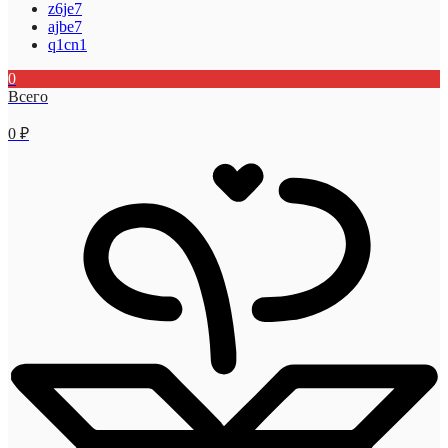
z6je7
ajbe7
q1cn1
0
Всего
0
₽