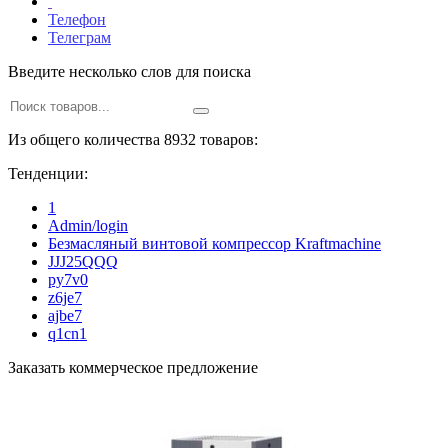
Телефон
Телеграм
Введите несколько слов для поиска
Из общего количества 8932 товаров:
Тенденции:
1
Admin/login
Безмасляный винтовой компрессор Kraftmaсhine
JJJ25QQQ
py7v0
z6je7
ajbe7
q1cn1
Заказать коммерческое предложение