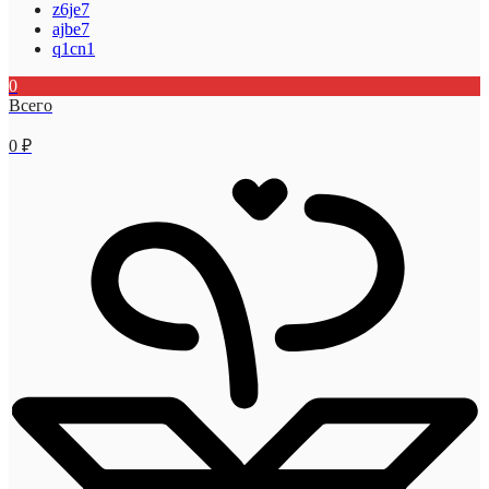
z6je7
ajbe7
q1cn1
0
Всего
0
₽