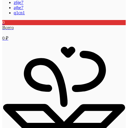
z6je7
ajbe7
q1cn1
0
Всего
0
₽