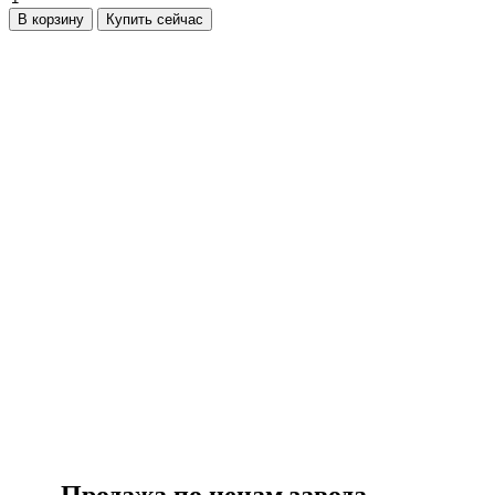
В корзину
Купить сейчас
Есть вопросы?
Консультация по оборудованию
+7 (495) 492-67-70
ЗАКАЗАТЬ ЗВОНОК
Продажа по ценам завода-