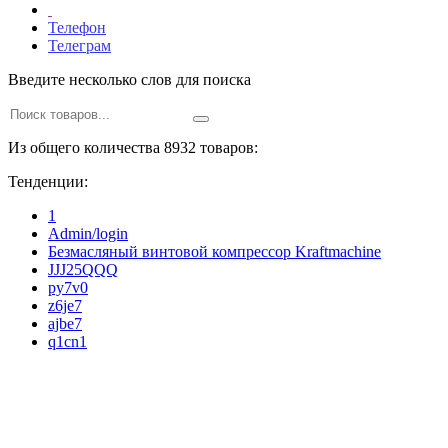
Телефон
Телеграм
Введите несколько слов для поиска
Из общего количества 8932 товаров:
Тенденции:
1
Admin/login
Безмасляный винтовой компрессор Kraftmaсhine
JJJ25QQQ
py7v0
z6je7
ajbe7
q1cn1