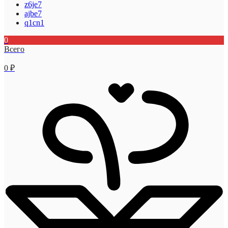
z6je7
ajbe7
q1cn1
0
Всего
0
₽