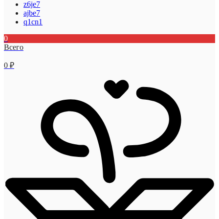
z6je7
ajbe7
q1cn1
0
Всего
0
₽