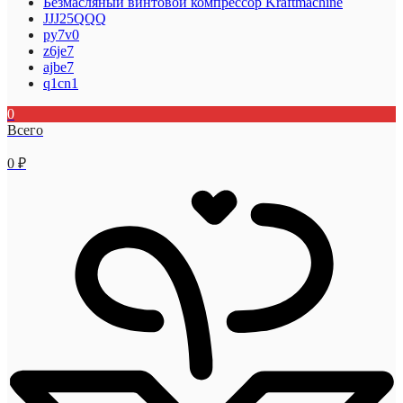
Безмасляный винтовой компрессор Kraftmaсhine
JJJ25QQQ
py7v0
z6je7
ajbe7
q1cn1
0
Всего
0
₽