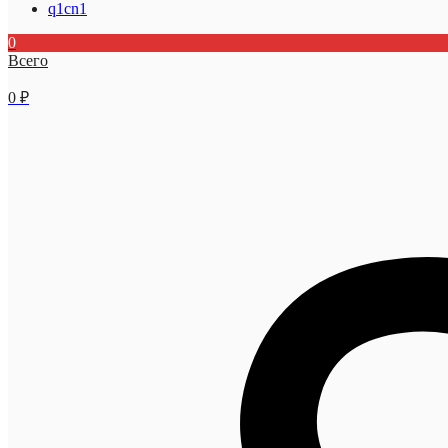
q1cn1
0
Всего
0
₽