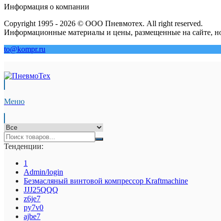
Информация о компании
Copyright 1995 - 2026 © ООО Пневмотех. All right reserved.
Информационные материалы и цены, размещенные на сайте, но
to@kompr.ru
Меню
Тенденции:
1
Admin/login
Безмасляный винтовой компрессор Kraftmaсhine
JJJ25QQQ
z6je7
py7v0
ajbe7