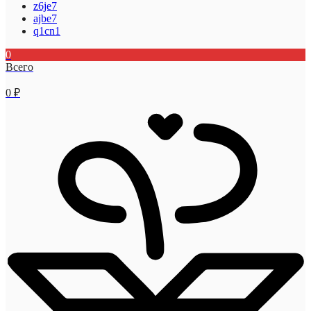
z6je7
ajbe7
q1cn1
0
Всего
0
₽