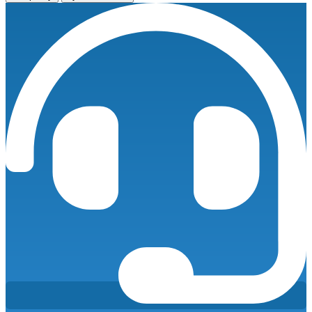
Atlas
Copco
GA
110
(1)
VSD
Plus-
9,5
базовое
количество