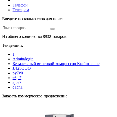
Телефон
Телеграм
Введите несколько слов для поиска
Из общего количества 8932 товаров:
Тенденции:
1
Admin/login
Безмасляный винтовой компрессор Kraftmaсhine
JJJ25QQQ
py7v0
z6je7
ajbe7
q1cn1
Заказать коммерческое предложение