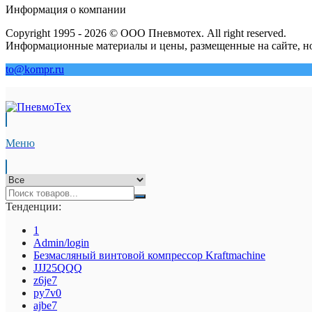
Информация о компании
Copyright 1995 - 2026 © ООО Пневмотех. All right reserved.
Информационные материалы и цены, размещенные на сайте, но
to@kompr.ru
Меню
Тенденции:
1
Admin/login
Безмасляный винтовой компрессор Kraftmaсhine
JJJ25QQQ
z6je7
py7v0
ajbe7