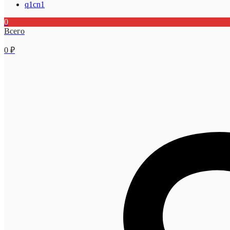
q1cn1
0
Всего
0
₽