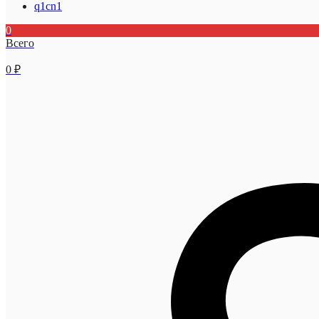
q1cn1
0
Всего
0
₽