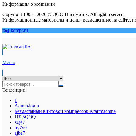
Информация о компании
Copyright 1995 - 2026 © ООО Пневмотех. All right reserved.
Информационные материалы и цены, размещенные на сайте, но
to@kompr.ru
Меню
Тенденции:
1
Admin/login
Безмасляный винтовой компрессор Kraftmaсhine
JJJ25QQQ
z6je7
py7v0
ajbe7