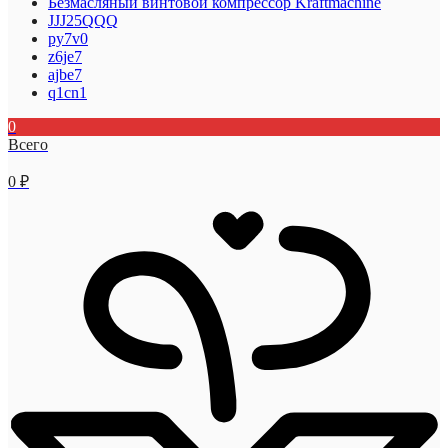
Безмасляный винтовой компрессор Kraftmaсhine
JJJ25QQQ
py7v0
z6je7
ajbe7
q1cn1
0
Всего
0
₽