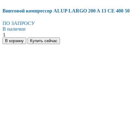
Винтовой компрессор ALUP LARGO 200 A 13 CE 400 50
ПО ЗАПРОСУ
В наличии
Винтовой
компрессор
В корзину
Купить сейчас
ALUP
LARGO
200
A
13
CE
400
50
количество