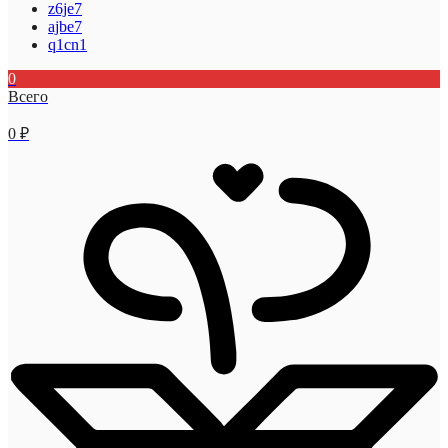
z6je7
ajbe7
q1cn1
0
Всего
0
₽