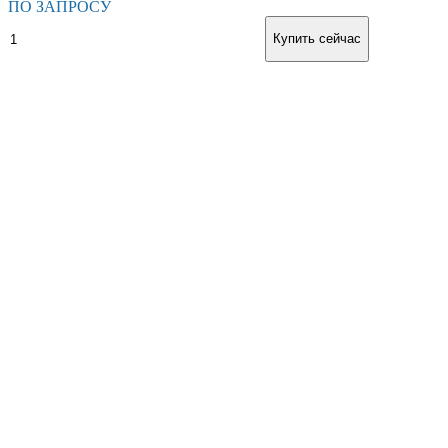
ПО ЗАПРОСУ
Винтовой
В корзину
Купить сейчас
компрессор
ALUP
LARGO
19E
8,5
CE
400
50FM
количество