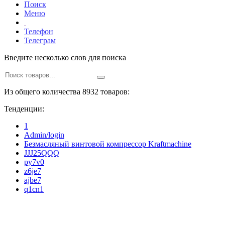
Поиск
Меню
Телефон
Телеграм
Введите несколько слов для поиска
Из общего количества 8932 товаров:
Тенденции:
1
Admin/login
Безмасляный винтовой компрессор Kraftmaсhine
JJJ25QQQ
py7v0
z6je7
ajbe7
q1cn1