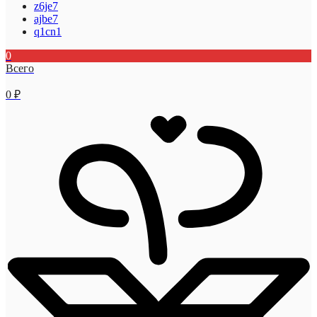
z6je7
ajbe7
q1cn1
0
Всего
0
₽