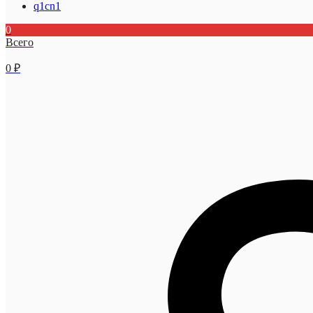
q1cn1
0
Всего
0
₽