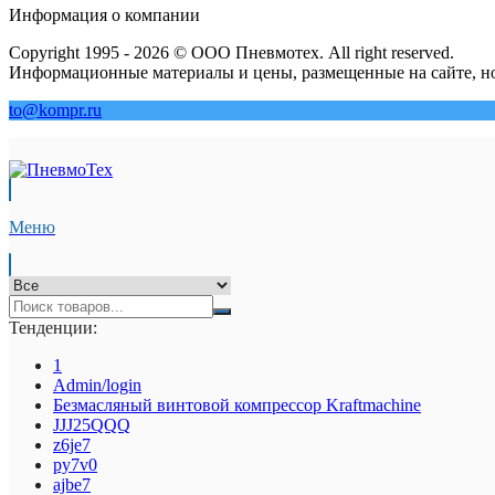
Информация о компании
Copyright 1995 - 2026 © ООО Пневмотех. All right reserved.
Информационные материалы и цены, размещенные на сайте, но
to@kompr.ru
Меню
Тенденции:
1
Admin/login
Безмасляный винтовой компрессор Kraftmaсhine
JJJ25QQQ
z6je7
py7v0
ajbe7