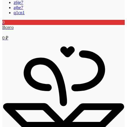
z6je7
ajbe7
q1cn1
0
Всего
0
₽