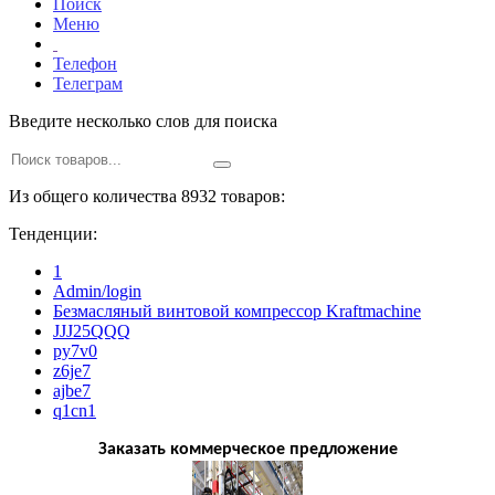
Поиск
Меню
Телефон
Телеграм
Введите несколько слов для поиска
Из общего количества 8932 товаров:
Тенденции:
1
Admin/login
Безмасляный винтовой компрессор Kraftmaсhine
JJJ25QQQ
py7v0
z6je7
ajbe7
q1cn1
Заказать коммерческое предложение