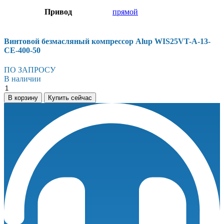
Привод
прямой
Винтовой безмасляный компрессор Alup WIS25VT-A-13-
CE-400-50
ПО ЗАПРОСУ
В наличии
Винтовой
безмасляный
В корзину
Купить сейчас
компрессор
Alup
WIS25VT-
A-
13-
CE-
400-
50
количество