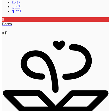
z6je7
ajbe7
q1cn1
0
Всего
0
₽