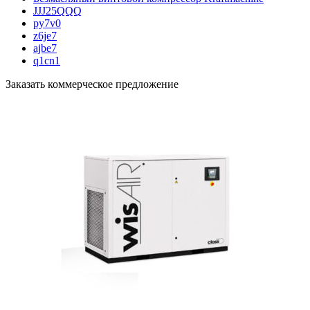
JJJ25QQQ
py7v0
z6je7
ajbe7
q1cn1
Заказать коммерческое предложение