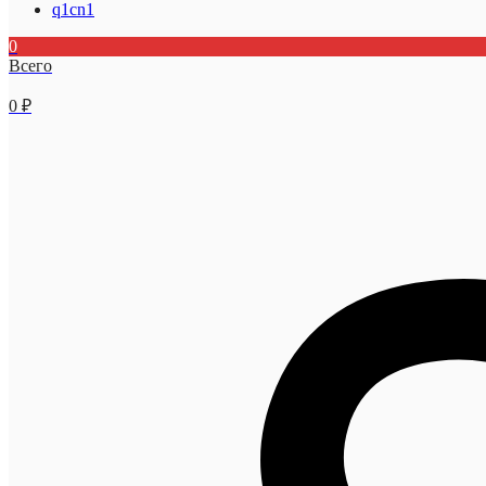
q1cn1
0
Всего
0
₽