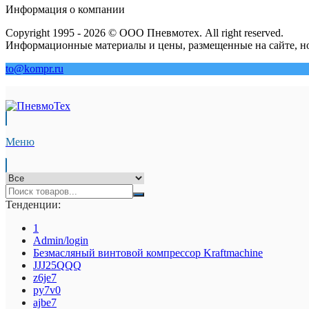
Информация о компании
Copyright 1995 - 2026 © ООО Пневмотех. All right reserved.
Информационные материалы и цены, размещенные на сайте, но
to@kompr.ru
Меню
Тенденции:
1
Admin/login
Безмасляный винтовой компрессор Kraftmaсhine
JJJ25QQQ
z6je7
py7v0
ajbe7