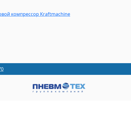
вой компрессор Kraftmaсhine
70