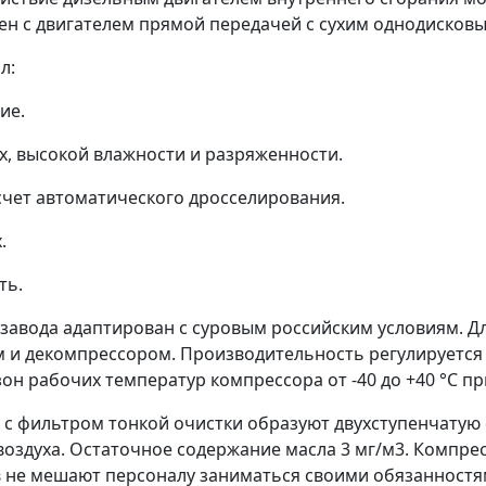
ен с двигателем прямой передачей с сухим однодисков
л:
ие.
, высокой влажности и разряженности.
счет автоматического дросселирования.
.
ть.
авода адаптирован с суровым российским условиям. Дл
 и декомпрессором. Производительность регулируетс
н рабочих температур компрессора от -40 до +40 °С пр
с фильтром тонкой очистки образуют двухступенчатую 
воздуха. Остаточное содержание масла 3 мг/м3. Компр
в не мешают персоналу заниматься своими обязанност