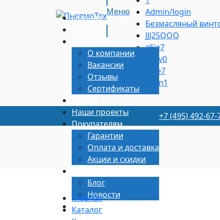
Меню
Admin/login
Главная
Безмасляный винто
Каталог
JJJ25QQQ
О компании
z6je7
О компании
py7v0
Вакансии
ajbe7
Отзывы
q1cn1
Сертификаты
Услуги
Наши проекты
+7 (495) 492-67-
Покупателям
Гарантии
Оплата и доставка
Акции и скидки
Информация
Блог
Новости
Главная
Контакты
Каталог