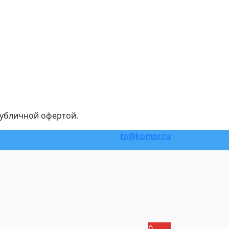
публичной офертой.
to@kompr.ru
0