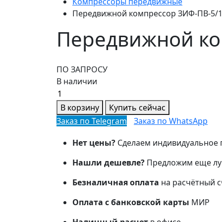
Компрессоры передвижные
Передвижной компрессор ЗИФ-ПВ-5/1,
Передвижной ком
ПО ЗАПРОСУ
В наличии
Передвижной
компрессор
В корзину
Купить сейчас
ЗИФ-
Заказ по Telegram
Заказ по WhatsApp
ПВ-5/1,6
(на
Нет цены?
Сделаем индивидуальное 
раме)
Нашли дешевле?
Предложим еще лу
количество
Безналичная оплата
на расчётный 
Оплата с банковской карты
МИР