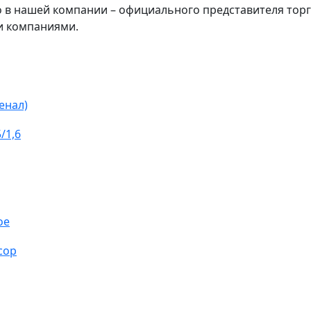
о в нашей компании – официального представителя торг
и компаниями.
енал)
/1,6
ое
сор