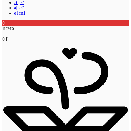
z6je7
ajbe7
q1cn1
0
Всего
0
₽