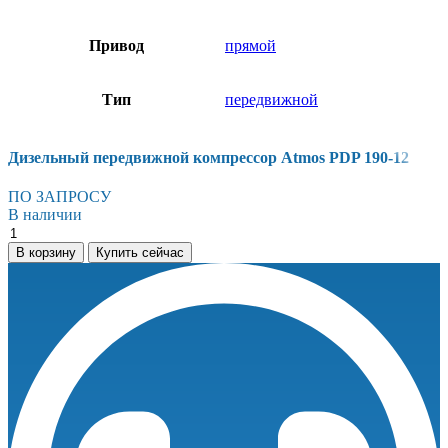
Привод
прямой
Тип
передвижной
Дизельный передвижной компрессор Atmos PDP 190-12
ПО ЗАПРОСУ
В наличии
Дизельный
передвижной
В корзину
Купить сейчас
компрессор
Atmos
PDP
190-
12
количество