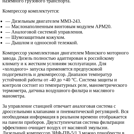
наземного грузового транспорта.
Компрессор комплектуется:
— Дизельным двигателем ММЗ-243.
— Маслонаполненным винтовым модулем АРМ20.
— Аналоговой системой управления.
— Шумозащитным кожухом.
— Дышлом и одноосной тележкой.
Компрессор укомплектован двигателем Минского моторного
завода. Дизель полностью адаптирован к российскому
климату и к жестким условиям эксплуатации. Для
«холодного» запуска применяется предпусковой
подогреватель и декомпрессор. Диапазон температур
устойчивой работы от -40 до +40 °С. Система защиты и
контроля состоит из температурных реле, манометрического
термометра, датчика воздушного фильтра и масляного
манометра.
За управление станцией отвечает аналоговая система с
дроссельными клапанами и пневматической регуляцией. Вся
необходимая информация в реальном времени отображается
на панели приборов. Двухступенчатая система фильтрации
эффективно очищает воздух от масляной эмульсии.
Дизельный компрессор ЗИФ-ПВ-5/1,3 можно приобрести в