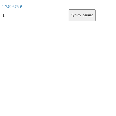
1 749 676
₽
Дизельный
В корзину
Купить сейчас
компрессор
ЗИФ-
ПВ-5/1,3
количество