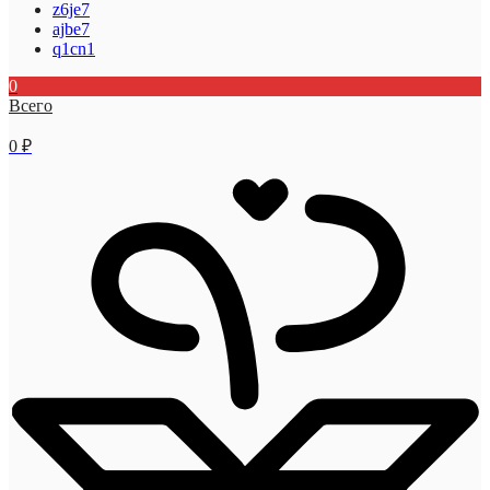
z6je7
ajbe7
q1cn1
0
Всего
0
₽