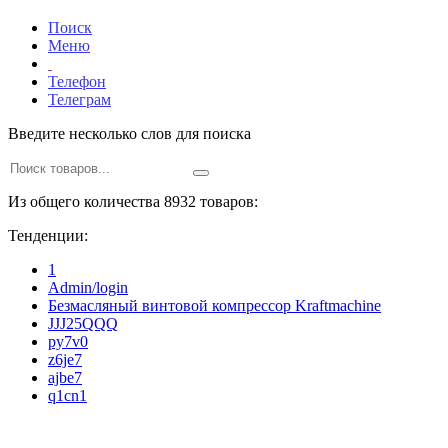
Поиск
Меню
Телефон
Телеграм
Введите несколько слов для поиска
Из общего количества 8932 товаров:
Тенденции:
1
Admin/login
Безмасляный винтовой компрессор Kraftmaсhine
JJJ25QQQ
py7v0
z6je7
ajbe7
q1cn1