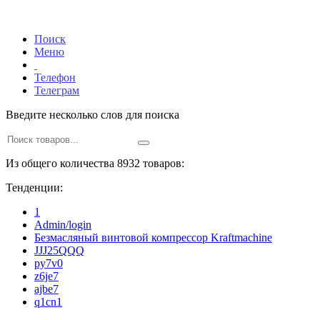
Поиск
Меню
Телефон
Телеграм
Введите несколько слов для поиска
Из общего количества 8932 товаров:
Тенденции:
1
Admin/login
Безмасляный винтовой компрессор Kraftmaсhine
JJJ25QQQ
py7v0
z6je7
ajbe7
q1cn1