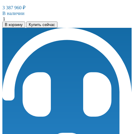
3 387 960
₽
В наличии
Винтовой
компрессор
В корзину
Купить сейчас
ЗИФ-
СВЭ-25,6/0,7
ШМ
количество