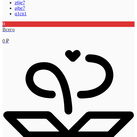
z6je7
ajbe7
q1cn1
0
Всего
0
₽