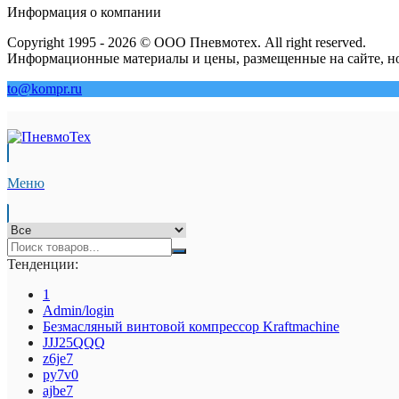
Информация о компании
Copyright 1995 - 2026 © ООО Пневмотех. All right reserved.
Информационные материалы и цены, размещенные на сайте, но
to@kompr.ru
Меню
Тенденции:
1
Admin/login
Безмасляный винтовой компрессор Kraftmaсhine
JJJ25QQQ
z6je7
py7v0
ajbe7