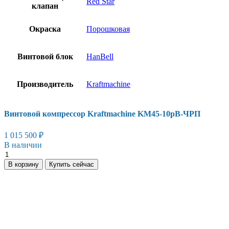
Red Star
клапан
Окраска
Порошковая
Винтовой блок
HanBell
Производитель
Kraftmachine
Винтовой компрессор Kraftmaсhine KM45-10рВ-ЧРП
1 015 500
₽
В наличии
Винтовой
компрессор
В корзину
Купить сейчас
Kraftmaсhine
KM45-
10рВ-
ЧРП
количество