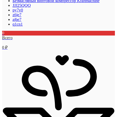
Безмасляный винтовой компрессор Kraftmaсhine
JJJ25QQQ
py7v0
z6je7
ajbe7
q1cn1
0
Всего
0
₽