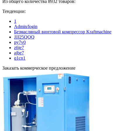
Из общего количества 8932 товаров:
Тенденции:
1
Admin/login
Безмасляный винтовой компрессор Kraftmaсhine
JJJ25QQQ
py7v0
z6je7
ajbe7
q1cn1
Заказать коммерческое предложение