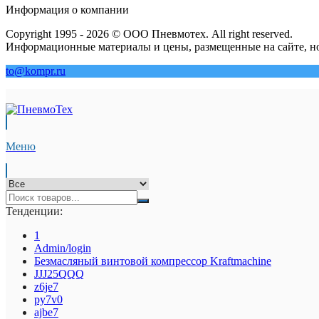
Информация о компании
Copyright 1995 - 2026 © ООО Пневмотех. All right reserved.
Информационные материалы и цены, размещенные на сайте, но
to@kompr.ru
Меню
Тенденции:
1
Admin/login
Безмасляный винтовой компрессор Kraftmaсhine
JJJ25QQQ
z6je7
py7v0
ajbe7