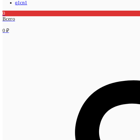
q1cn1
0
Всего
0
₽