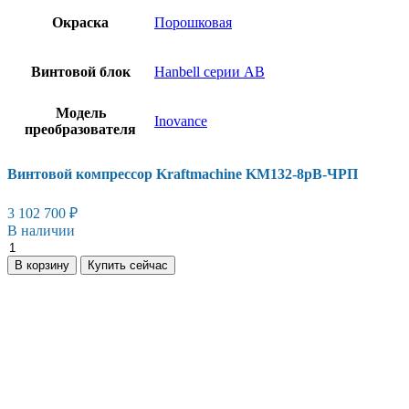
Окраска
Порошковая
Винтовой блок
Hanbell серии AB
Модель
Inovance
преобразователя
Винтовой компрессор Kraftmaсhine KM132-8рВ-ЧРП
3 102 700
₽
В наличии
Винтовой
компрессор
В корзину
Купить сейчас
Kraftmaсhine
KM132-
8рВ-
ЧРП
количество