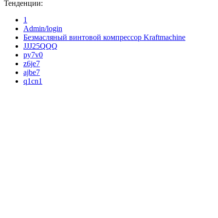
Тенденции:
1
Admin/login
Безмасляный винтовой компрессор Kraftmaсhine
JJJ25QQQ
py7v0
z6je7
ajbe7
q1cn1