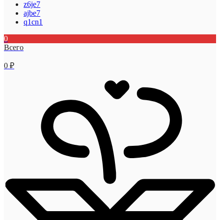
z6je7
ajbe7
q1cn1
0
Всего
0
₽