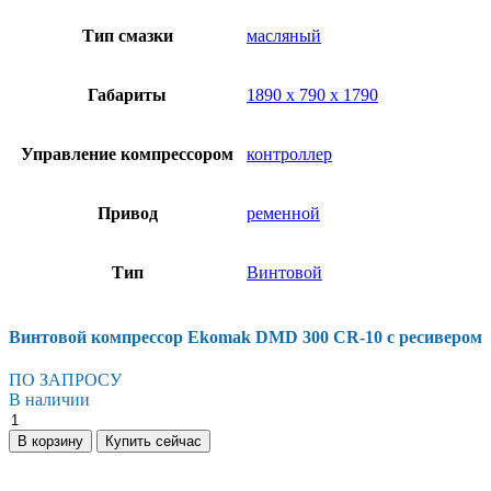
Тип смазки
масляный
Габариты
1890 х 790 х 1790
Управление компрессором
контроллер
Привод
ременной
Тип
Винтовой
Винтовой компрессор Ekomak DMD 300 CR-10 с ресивером
ПО ЗАПРОСУ
В наличии
Винтовой
компрессор
В корзину
Купить сейчас
Ekomak
DMD