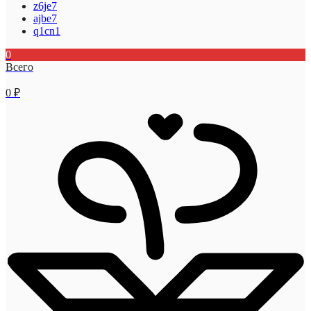
z6je7
ajbe7
q1cn1
0
Всего
0
₽