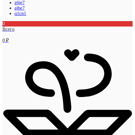
z6je7
ajbe7
q1cn1
0
Всего
0
₽