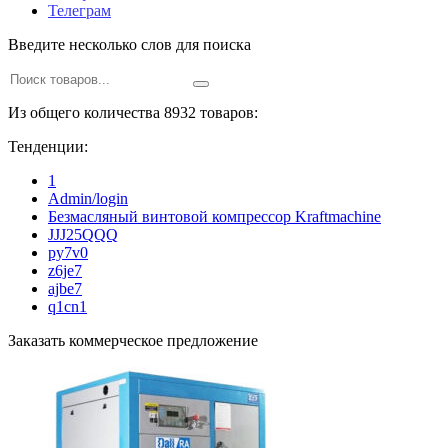
Телеграм
Введите несколько слов для поиска
Из общего количества 8932 товаров:
Тенденции:
1
Admin/login
Безмасляный винтовой компрессор Kraftmaсhine
JJJ25QQQ
py7v0
z6je7
ajbe7
q1cn1
Заказать коммерческое предложение