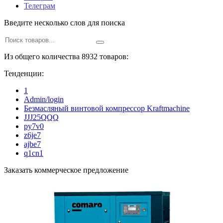
Телеграм
Введите несколько слов для поиска
Из общего количества 8932 товаров:
Тенденции:
1
Admin/login
Безмасляный винтовой компрессор Kraftmaсhine
JJJ25QQQ
py7v0
z6je7
ajbe7
q1cn1
Заказать коммерческое предложение