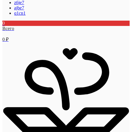
z6je7
ajbe7
q1cn1
0
Всего
0
₽