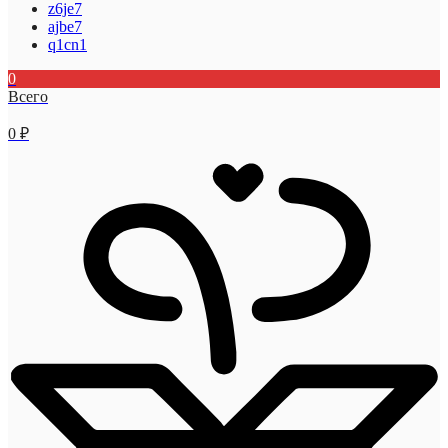
z6je7
ajbe7
q1cn1
0
Всего
0
₽