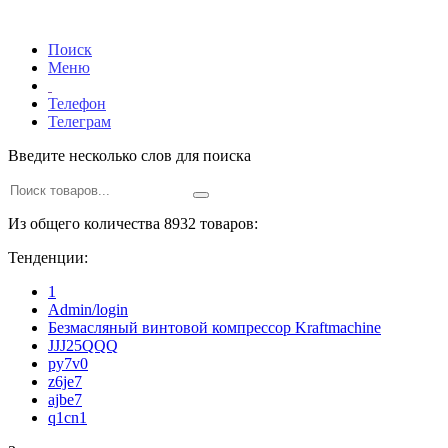
Поиск
Меню
Телефон
Телеграм
Введите несколько слов для поиска
Из общего количества 8932 товаров:
Тенденции:
1
Admin/login
Безмасляный винтовой компрессор Kraftmaсhine
JJJ25QQQ
py7v0
z6je7
ajbe7
q1cn1