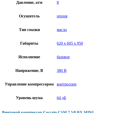
Давление, атм
8
Осушитель
опция
Тип смазки
масло
Габариты
620 х 605 х 950
Исполнение
базовое
Напряжение, В
380 В
Управление компрессором
контроллер
Уровень шума
64 дБ
Винтовой компрессор Ceccato CSM 7,5/8 BX MINI