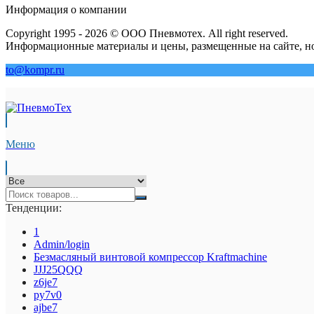
Информация о компании
Copyright 1995 - 2026 © ООО Пневмотех. All right reserved.
Информационные материалы и цены, размещенные на сайте, но
to@kompr.ru
Меню
Тенденции:
1
Admin/login
Безмасляный винтовой компрессор Kraftmaсhine
JJJ25QQQ
z6je7
py7v0
ajbe7