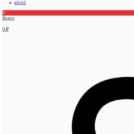
q1cn1
0
Всего
0
₽