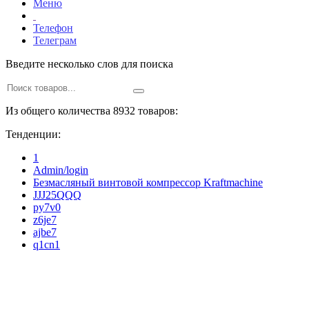
Меню
Телефон
Телеграм
Введите несколько слов для поиска
Из общего количества 8932 товаров:
Тенденции:
1
Admin/login
Безмасляный винтовой компрессор Kraftmaсhine
JJJ25QQQ
py7v0
z6je7
ajbe7
q1cn1