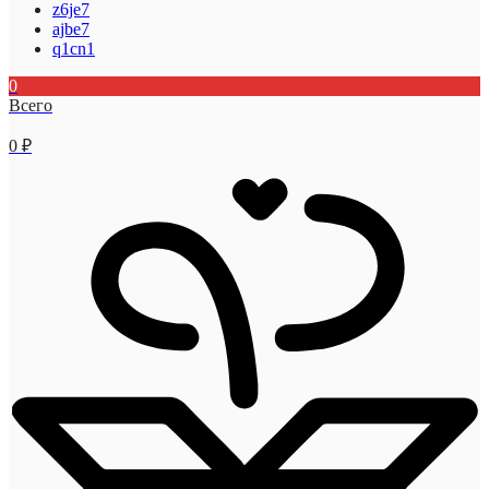
z6je7
ajbe7
q1cn1
0
Всего
0
₽