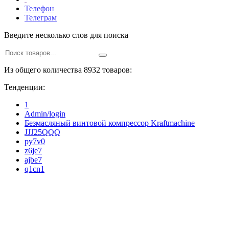
Телефон
Телеграм
Введите несколько слов для поиска
Из общего количества 8932 товаров:
Тенденции:
1
Admin/login
Безмасляный винтовой компрессор Kraftmaсhine
JJJ25QQQ
py7v0
z6je7
ajbe7
q1cn1