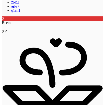
z6je7
ajbe7
q1cn1
0
Всего
0
₽