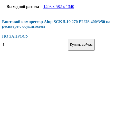
Выходной разъем
1498 х 582 х 1340
Винтовой компрессор Alup SCK 5-10 270 PLUS 400/3/50 на
ресивере с осушителем
ПО ЗАПРОСУ
Винтовой
В корзину
Купить сейчас
компрессор
Alup
SCK
5-
10
270
PLUS
400/3/50
на
ресивере
с
осушителем
количество