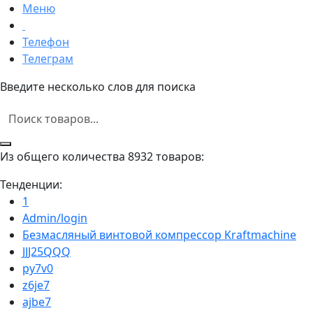
Меню
Телефон
Телеграм
Введите несколько слов для поиска
Из общего количества 8932 товаров:
Тенденции:
1
Admin/login
Безмасляный винтовой компрессор Kraftmaсhine
JJJ25QQQ
py7v0
z6je7
ajbe7