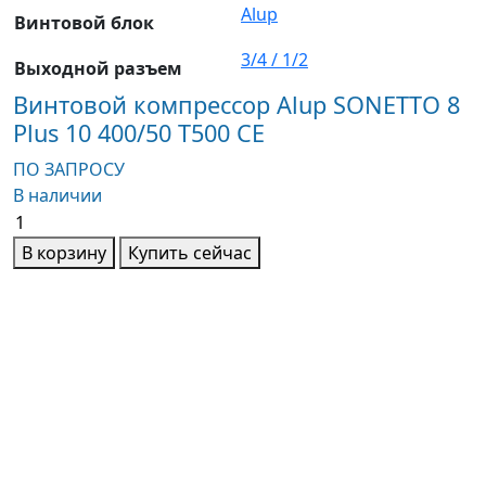
Alup
Винтовой блок
3/4 / 1/2
Выходной разъем
Винтовой компрессор Alup SONETTO 8
Plus 10 400/50 T500 CE
ПО ЗАПРОСУ
В наличии
Винтовой
компрессор
В корзину
Купить сейчас
Alup
SONETTO
8
Plus
10
400/50
T500
CE
количество