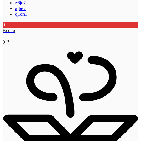
z6je7
ajbe7
q1cn1
0
Всего
0
₽