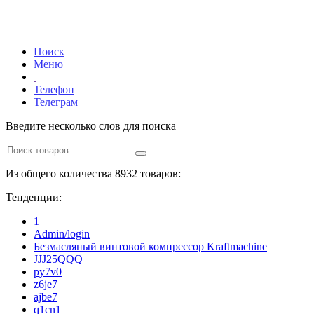
Поиск
Меню
Телефон
Телеграм
Введите несколько слов для поиска
Из общего количества 8932 товаров:
Тенденции:
1
Admin/login
Безмасляный винтовой компрессор Kraftmaсhine
JJJ25QQQ
py7v0
z6je7
ajbe7
q1cn1