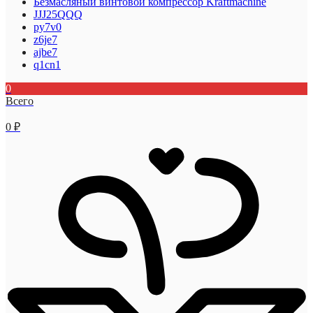
Безмасляный винтовой компрессор Kraftmaсhine
JJJ25QQQ
py7v0
z6je7
ajbe7
q1cn1
0
Всего
0
₽