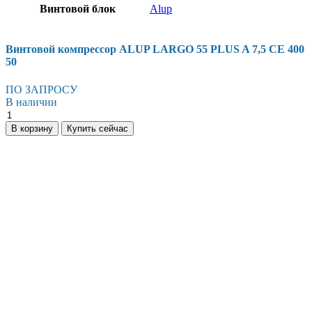
Винтовой блок
Alup
Винтовой компрессор ALUP LARGO 55 PLUS A 7,5 CE 400
50
ПО ЗАПРОСУ
В наличии
Винтовой
компрессор
В корзину
Купить сейчас
ALUP
LARGO
55
PLUS
A
7,5
CE
400
50
количество