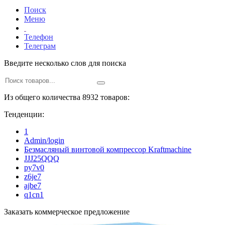
Поиск
Меню
Телефон
Телеграм
Введите несколько слов для поиска
Из общего количества 8932 товаров:
Тенденции:
1
Admin/login
Безмасляный винтовой компрессор Kraftmaсhine
JJJ25QQQ
py7v0
z6je7
ajbe7
q1cn1
Заказать коммерческое предложение