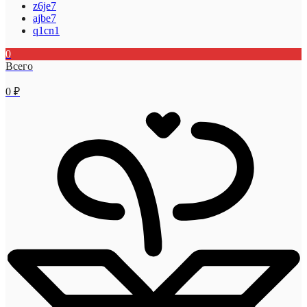
z6je7
ajbe7
q1cn1
0
Всего
0
₽