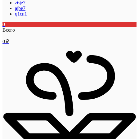
z6je7
ajbe7
q1cn1
0
Всего
0
₽