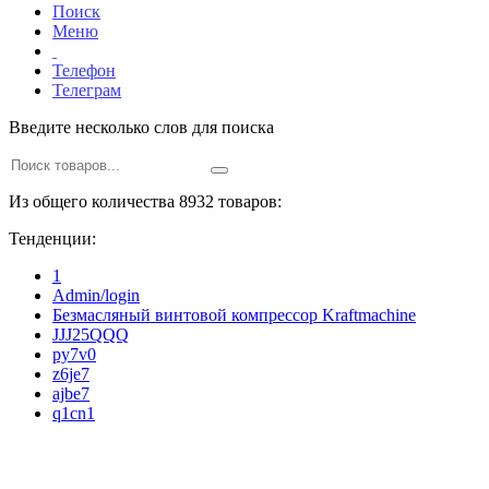
Поиск
Меню
Телефон
Телеграм
Введите несколько слов для поиска
Из общего количества 8932 товаров:
Тенденции:
1
Admin/login
Безмасляный винтовой компрессор Kraftmaсhine
JJJ25QQQ
py7v0
z6je7
ajbe7
q1cn1