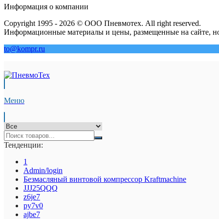
Информация о компании
Copyright 1995 - 2026 © ООО Пневмотех. All right reserved.
Информационные материалы и цены, размещенные на сайте, но
to@kompr.ru
Меню
Тенденции:
1
Admin/login
Безмасляный винтовой компрессор Kraftmaсhine
JJJ25QQQ
z6je7
py7v0
ajbe7