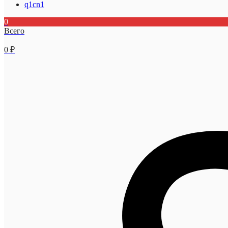
q1cn1
0
Всего
0
₽