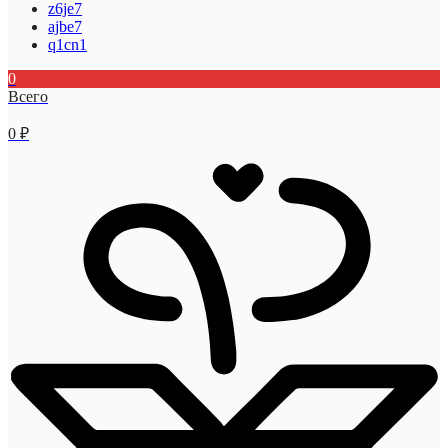
z6je7
ajbe7
q1cn1
0
Всего
0
₽