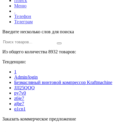
Поиск
Меню
Телефон
Телеграм
Введите несколько слов для поиска
Из общего количества 8932 товаров:
Тенденции:
1
Admin/login
Безмасляный винтовой компрессор Kraftmaсhine
JJJ25QQQ
py7v0
z6je7
ajbe7
q1cn1
Заказать коммерческое предложение