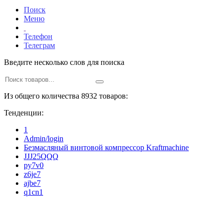
Поиск
Меню
Телефон
Телеграм
Введите несколько слов для поиска
Из общего количества 8932 товаров:
Тенденции:
1
Admin/login
Безмасляный винтовой компрессор Kraftmaсhine
JJJ25QQQ
py7v0
z6je7
ajbe7
q1cn1