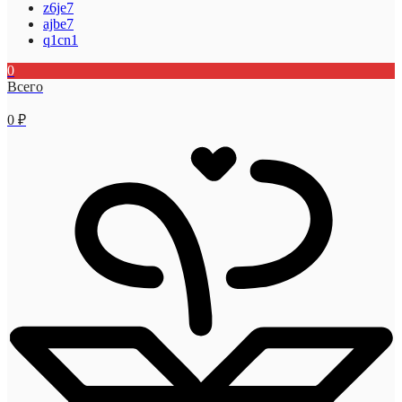
z6je7
ajbe7
q1cn1
0
Всего
0
₽