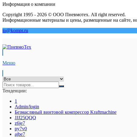
Информация о компании
Copyright 1995 - 2026 © ООО Пневмотех. All right reserved.
Информационные материалы и цены, размещенные на сайте, но
to@kompr.ru
Меню
Тенденции:
1
Admin/login
Безмасляный винтовой компрессор Kraftmaсhine
JJJ25QQQ
z6je7
py7v0
ajbe7