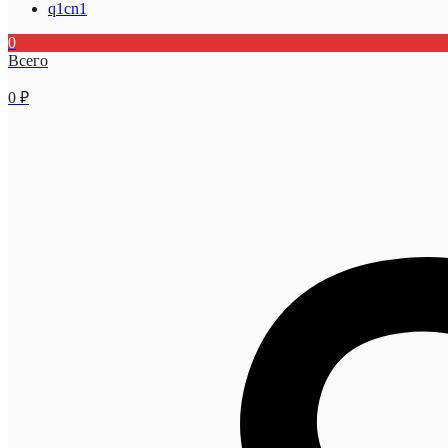
q1cn1
0
Всего
0
₽