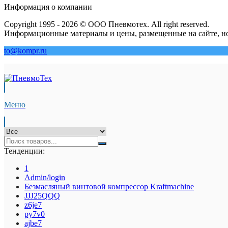
Информация о компании
Copyright 1995 - 2026 © ООО Пневмотех. All right reserved.
Информационные материалы и цены, размещенные на сайте, но
to@kompr.ru
Меню
Тенденции:
1
Admin/login
Безмасляный винтовой компрессор Kraftmaсhine
JJJ25QQQ
z6je7
py7v0
ajbe7