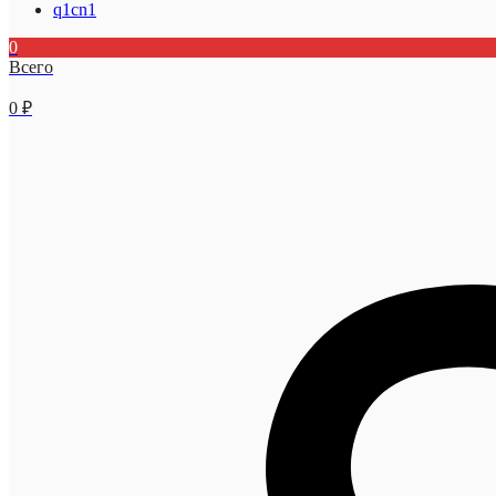
q1cn1
0
Всего
0
₽